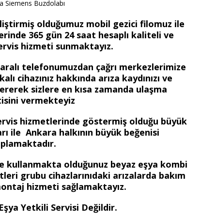
a Siemens Buzdolabı
iştirmiş olduğumuz mobil gezici filomuz ile
rinde 365 gün 24 saat hesaplı kaliteli ve
ervis hizmeti sunmaktayız.
maralı telefonumuzdan çağrı merkezlerimize
kalı cihazınız hakkında arıza kaydınızı ve
re vererek sizlere en kısa zamanda ulaşma
isini vermekteyiz
ervis hizmetlerinde göstermiş olduğu büyük
ları ile Ankara halkının büyük beğenisi
plamaktadır.
zde kullanmakta olduğunuz beyaz eşya kombi
etleri grubu cihazlarınıdaki arızalarda bakım
ontaj hizmeti sağlamaktayız.
ya Yetkili Servisi Değildir.