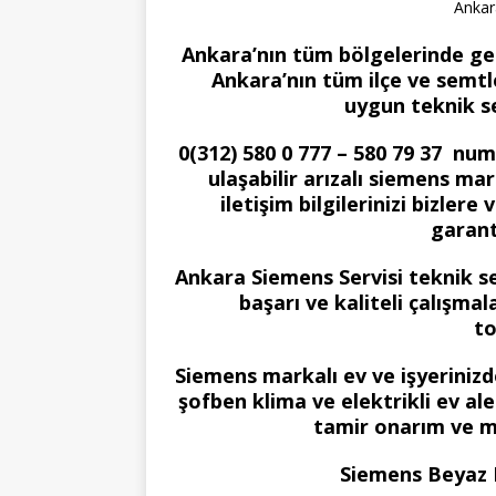
Ankar
Ankara’nın tüm bölgelerinde gel
Ankara’nın tüm ilçe ve semtle
uygun teknik s
0(312) 580 0 777 – 580 79 37 nu
ulaşabilir arızalı siemens mar
iletişim bilgilerinizi bizle
garant
Ankara Siemens Servisi teknik s
başarı ve kaliteli çalışma
to
Siemens markalı ev ve işyerini
şofben klima ve elektrikli ev al
tamir onarım ve m
Siemens Beyaz Eş