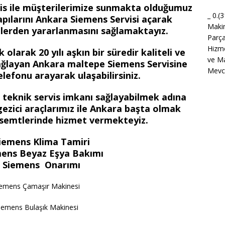
is ile müşterilerimize sunmakta olduğumuz
_ 0.(
 kapılarını Ankara Siemens Servisi açarak
Maki
tlerden yararlanmasını sağlamaktayız.
Parça
Hizme
olarak 20 yılı aşkın bir süredir kaliteli ve
ve Ma
ağlayan Ankara maltepe Siemens Servisine
Mevcu
lefonu arayarak ulaşabilirsiniz.
ir teknik servis imkanı sağlayabilmek adına
ezici araçlarımız ile Ankara başta olmak
 semtlerinde hizmet vermekteyiz.
iemens Klima Tamiri
ens Beyaz Eşya Bakımı
 Siemens Onarımı
iemens Çamaşır Makinesi
iemens Bulaşık Makinesi