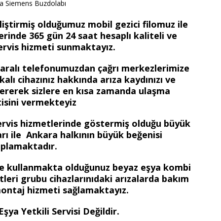
a Siemens Buzdolabı
iştirmiş olduğumuz mobil gezici filomuz ile
rinde 365 gün 24 saat hesaplı kaliteli ve
ervis hizmeti sunmaktayız.
maralı telefonumuzdan çağrı merkezlerimize
kalı cihazınız hakkında arıza kaydınızı ve
re vererek sizlere en kısa zamanda ulaşma
isini vermekteyiz
ervis hizmetlerinde göstermiş olduğu büyük
ları ile Ankara halkının büyük beğenisi
plamaktadır.
zde kullanmakta olduğunuz beyaz eşya kombi
etleri grubu cihazlarınıdaki arızalarda bakım
ontaj hizmeti sağlamaktayız.
ya Yetkili Servisi Değildir.