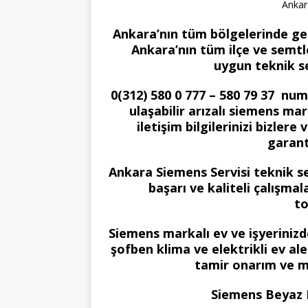
Ankar
Ankara’nın tüm bölgelerinde gel
Ankara’nın tüm ilçe ve semtle
uygun teknik s
0(312) 580 0 777 – 580 79 37 nu
ulaşabilir arızalı siemens mar
iletişim bilgilerinizi bizle
garant
Ankara Siemens Servisi teknik s
başarı ve kaliteli çalışma
to
Siemens markalı ev ve işyerini
şofben klima ve elektrikli ev al
tamir onarım ve m
Siemens Beyaz Eş