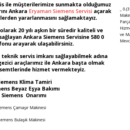
is ile müşterilerimize sunmakta olduğumuz
_ 0.(
arını Ankara
Eryaman Siemens Servisi
açarak
Maki
tlerden yararlanmasını sağlamaktayız.
Parça
Hizme
arak 20 yılı aşkın bir süredir kaliteli ve
ve Ma
sağlayan Ankara Siemens Servisine 580 0
Mevcu
onu arayarak ulaşabilirsiniz.
ir teknik servis imkanı sağlayabilmek adına
ezici araçlarımız ile Ankara başta olmak
 semtlerinde hizmet vermekteyiz.
iemens Klima Tamiri
ens Beyaz Eşya Bakımı
 Siemens Onarımı
iemens Çamaşır Makinesi
iemens Bulaşık Makinesi