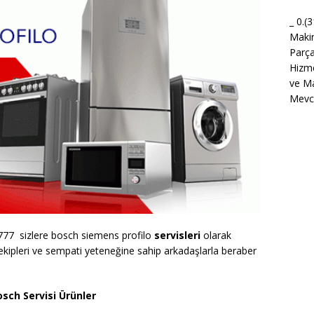
_ 0.(
Maki
Parça
Hizme
ve Ma
Mevcu
777 sizlere bosch siemens profilo
servisleri
olarak
kipleri ve sempati yeteneğine sahip arkadaşlarla beraber
sch Servisi Ürünler