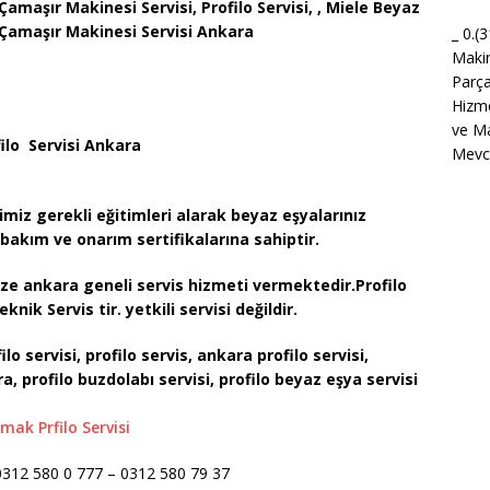
o Çamaşır Makinesi Servisi, Profilo Servisi, , Miele Beyaz
e Çamaşır Makinesi Servisi Ankara
_ 0.(
Maki
Parça
Hizme
ve Ma
ilo Servisi Ankara
Mevcu
imiz gerekli eğitimleri alarak beyaz eşyalarınız
bakım ve onarım sertifikalarına sahiptir.
mize ankara geneli servis hizmeti vermektedir.Profilo
eknik Servis tir. yetkili servisi değildir.
lo servisi, profilo servis, ankara profilo servisi,
a, profilo buzdolabı servisi, profilo
beyaz eşya servisi
ak Prfilo Servisi
 0312 580 0 777 – 0312 580 79 37