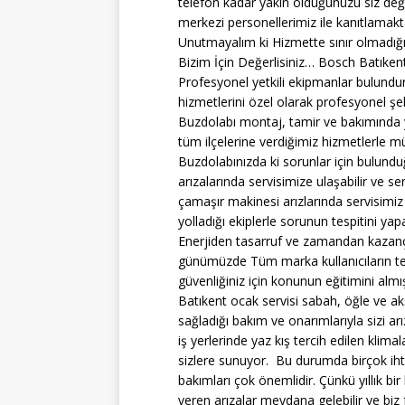
telefon kadar yakın olduğunuzu siz değer
merkezi personellerimiz ile kanıtlamakt
Unutmayalım ki Hizmette sınır olmadığı
Bizim İçin Değerlisiniz… Bosch Batıkent 
Profesyonel yetkili ekipmanlar bulundu
hizmetlerini özel olarak profesyonel şe
Buzdolabı montaj, tamir ve bakımında y
tüm ilçelerine verdiğimiz hizmetlerle 
Buzdolabınızda ki sorunlar için bulund
arızalarında servisimize ulaşabilir ve se
çamaşır makinesi arızlarında servisimiz
yolladığı ekiplerle sorunun tespitini ya
Enerjiden tasarruf ve zamandan kazanç i
günümüzde Tüm marka kullanıcıların ter
güvenliğiniz için konunun eğitimini almı
Batıkent ocak servisi sabah, öğle ve a
sağladığı bakım ve onarımlarıyla sizi ar
iş yerlerinde yaz kış tercih edilen klim
sizlere sunuyor. Bu durumda birçok ih
bakımları çok önemlidir. Çünkü yıllık b
veren arızalar meydana gelebilir ve bi