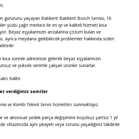
i;
ın gururunu yaşayan Batıkent Batıkent Bosch Servisi, 16
er yüzlü çağrı merkezi ile en iyi ve kaliteli hizmeti kısa
iyor. Beyaz eşyalarınızın arızalarına çözüm bulan ve
si, ayrıca meydana gelebilecek problemler hakkında sizleri
ktedir.
 kısa sürede adresinize gelerek beyaz eşyalarınızın
runsuz ve yüksek verimle çalışan ürünler sunarlar.
lıcı Kalite
et verdiğimiz semtler
ima ve Kombi Teknik Servis hizmetleri sunmaktayız.
e ve aksesuar yedek parça değişimine koşulsuz şartsız 1 yıl
nde cihazınızda aynı şikayeti veya sorunu yaşadığınız takdirde