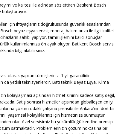
neyimi ve kalitesi ile adından söz ettiren Batıkent Bosch
le buluşturuyor.
ri için ihtiyaçlarınız doğrultusunda güvenlik esaslarından
ch beyaz eşya servisi; montaj bakım arıza ile ilgili kaliteli
hazların sahibi yapıyor, tamir işlemini kalıcı sonuçlar
ürlük kullanımlarınıza ön ayak oluyor. Batıkent Bosch servis
ında bilgi alabilirsiniz.
i olarak yapılan tüm işleriniz 1 yıl garantilidir.
n da yetkili teknisyenlerdir. Batı teknik Beyaz Eşya, Klima
zın kolaylaşması açısından hizmet sınırını sadece satış değil,
aktadır. Satış sonrası hizmetler açısından globalleşen en iyi
runlarına çözüm odaklı çalışma prensibi ile Ankara’nın dört bir
nı, yaşamsal kolaylıklarınız için hizmetinize sunmuştur.
rinden olan özel servisimiz bu yükümlülüğü kendine prensip
çözüm satmaktadır. Problemlerinizin çözüm noktasına bir