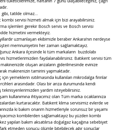
li tüketicilerimize, haftanın 7 günü ulaşabileceğiniz, çağrı
adır.
 gibi, tatilde olmaz…
kombi servisi hizmeti almak için bizi arayabilirsiniz.
rma işlemleri gerekir Bosch servis ve Bosch servisi
kilde hizmetini vermekteyiz.
ıllardır uzmanlaşan ekibimizle beraber Ankara’nın nerdeyse
müşteri memnuniyetini her zaman sağlamaktayız.
uğunuz Ankara ilçesinde ki tüm markaların buzdolabı
rvis hizmetlerimizden faydalanabilirsiniz. Batıkent servisi tüm
 makinenizde oluşan arızaların giderilmesinde evinize
parak makinenizin tamirini yapmaktadır.
çin yemeklerin ısıtılmasında kullanılan mikrodalga fırınlar
cihleri arasındadır. Olası bir arıza durumunda kendi
ş teknisyenlerimizden yardım isteyebilirsiniz.
kşam kullanımına ihtiyacımız olan Tüm marka ocaklarınıza
ızalardan kurtaracaktır. Batıkent klima servisimiz evlerde ve
alarınızda ki bakım onarım hizmetleriyle sorunsuz bir yaşamı
tiyacımızı kombilerden sağlamaktayız bu yüzden kombi
ir kez yapılan bakım aksatılırsa doğalgaz kaçağına sebebiyet
z fark etmeden sonucu ölümle bitebilecek ağır sonuçlar