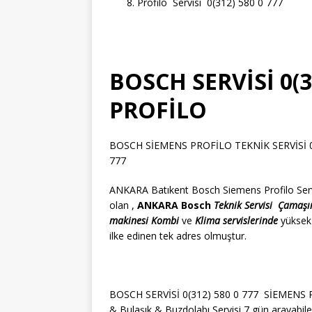
Profilo Servisi 0(312) 580 0 777
BOSCH SERVİSİ 0(3
PROFİLO
BOSCH SİEMENS PROFİLO TEKNİK SERVİSİ 0(3
777
ANKARA Batıkent Bosch Siemens Profilo Servis
olan ,
ANKARA Bosch
Teknik Servisi
Çamaşı
makinesi
Kombi
ve
Klima servislerinde
yüksek
ilke edinen tek adres olmuştur.
BOSCH SERVİSİ 0(312) 580 0 777 SİEMENS Pr
& Bulaşık & Buzdolabı Servisi 7 gün arayabile