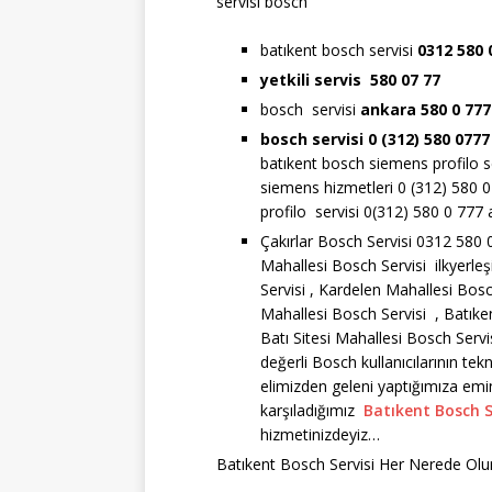
servisi bosch
batıkent bosch servisi
0312 580 
yetkili servis 580 07 77
bosch servisi
ankara 580 0 77
bosch servisi 0 (312) 580 077
batıkent bosch siemens profilo s
siemens hizmetleri 0 (312) 580 
profilo servisi 0(312) 580 0 777
Çakırlar Bosch Servisi 0312 580 
Mahallesi Bosch Servisi ilkyerl
Servisi , Kardelen Mahallesi Bosc
Mahallesi Bosch Servisi , Batık
Batı Sitesi Mahallesi Bosch Serv
değerli Bosch kullanıcılarının tekn
elimizden geleni yaptığımıza emin 
karşıladığımız
Batıkent Bosch S
hizmetinizdeyiz…
Batıkent Bosch Servisi Her Nerede Olur