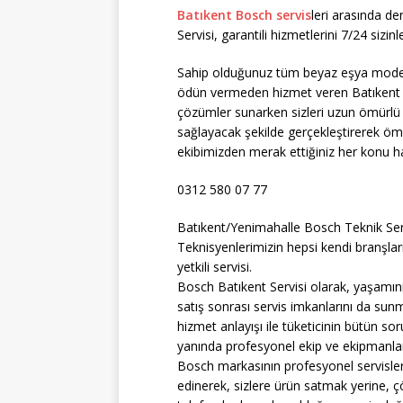
Batıkent Bosch servis
leri arasında de
Servisi, garantili hizmetlerini 7/24 sizin
Sahip olduğunuz tüm beyaz eşya modelle
ödün vermeden hizmet veren Batıkent Bos
çözümler sunarken sizleri uzun ömürlü ci
sağlayacak şekilde gerçekleştirerek öm
ekibimizden merak ettiğiniz her konu hakk
0312 580 07 77
Batıkent/Yenimahalle Bosch Teknik Servis
Teknisyenlerimizin hepsi kendi branşları
yetkili servisi.
Bosch Batıkent Servisi olarak, yaşamını
satış sonrası servis imkanlarını da sunm
hizmet anlayışı ile tüketicinin bütün so
yanında profesyonel ekip ve ekipmanları
Bosch markasının profesyonel servisle
edinerek, sizlere ürün satmak yerine, 