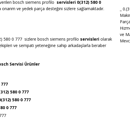
 verilen bosch siemens profilo
servisleri 0(312) 580 0
 onarım ve yedek parça desteğini sizlere sağlamaktadır.
_ 0.(
Maki
Parça
Hizme
ve Ma
2) 580 0 777 sizlere bosch siemens profilo
servisleri
olarak
Mevcu
kipleri ve sempati yeteneğine sahip arkadaşlarla beraber
sch Servisi Ürünler
 777
(312) 580 0 777
 0(312) 580 0 777
580 0 777
 777