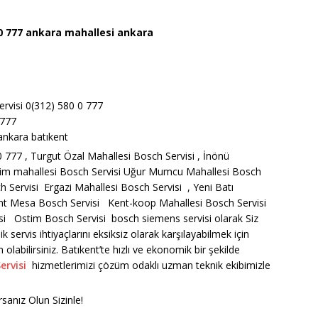
0 777 ankara
mahallesi ankara
7
7
ervisi 0(312) 580 0 777
0777
 ankara batıkent
0 777 , Turgut Özal Mahallesi Bosch Servisi , İnönü
eşim mahallesi Bosch Servisi Uğur Mumcu Mahallesi Bosch
h Servisi Ergazi Mahallesi Bosch Servisi , Yeni Batı
ent Mesa Bosch Servisi Kent-koop Mahallesi Bosch Servisi
isi Ostim Bosch Servisi bosch siemens servisi olarak Siz
ik servis ihtiyaçlarını eksiksiz olarak karşılayabilmek için
olabilirsiniz. Batıkent’te hızlı ve ekonomik bir şekilde
ervisi
hizmetlerimizi çözüm odaklı uzman teknik ekibimizle
sanız Olun Sizinle!