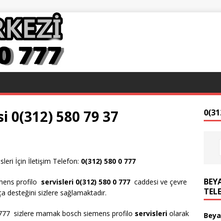
 0(312) 580 79 37
0(31
ri İçin İletişim Telefon:
0(312) 580 0 777
BEYA
mens profilo
servisleri 0(312) 580 0 777
caddesi ve çevre
TEL
 desteğini sizlere sağlamaktadır.
 777 sizlere mamak bosch siemens profilo
servisleri
olarak
Beya