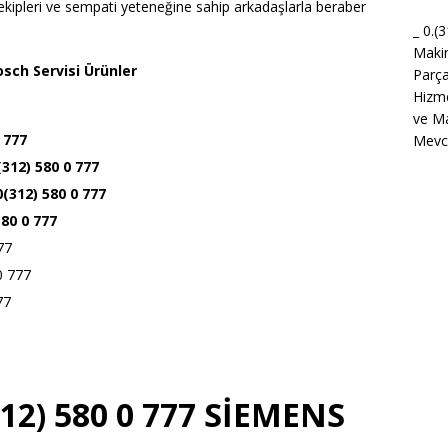
kipleri ve sempati yeteneğine sahip arkadaşlarla beraber
_ 0.(
Maki
sch Servisi Ürünler
Parça
Hizme
ve Ma
 777
Mevcu
(312) 580 0 777
 0(312) 580 0 777
580 0 777
77
0 777
77
12) 580 0 777 SİEMENS