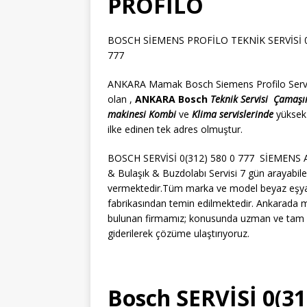
PROFİLO
BOSCH SİEMENS PROFİLO TEKNİK SERVİSİ 0(3
777
ANKARA Mamak Bosch Siemens Profilo Servisi 
olan ,
ANKARA Bosch
Teknik Servisi
Çamaşı
makinesi
Kombi
ve
Klima servislerinde
yüksek
ilke edinen tek adres olmuştur.
BOSCH SERVİSİ 0(312) 580 0 777 SİEMENS A
& Bulaşık & Buzdolabı Servisi 7 gün arayabile
vermektedir.Tüm marka ve model beyaz eşyaları
fabrikasından temin edilmektedir. Ankarada m
bulunan firmamız; konusunda uzman ve tam bo
giderilerek çözüme ulaştırıyoruz.
Bosch SERVİSİ 0(31