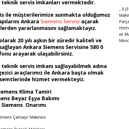
i teknik servis imkanları vermektedir.
_ 0.(
is ile müşterilerimize sunmakta olduğumuz
Maki
kapılarını Ankara
Siemens Servisi
açarak
Parça
tlerden yararlanmasını sağlamaktayız.
Hizme
ve Ma
arak 20 yılı aşkın bir süredir kaliteli ve
Mevcu
sağlayan Ankara Siemens Servisine 580 0
onu arayarak ulaşabilirsiniz.
ir teknik servis imkanı sağlayabilmek adına
ezici araçlarımız ile Ankara başta olmak
 semtlerinde hizmet vermekteyiz.
iemens Klima Tamiri
ens Beyaz Eşya Bakımı
 Siemens Onarımı
iemens Çamaşır Makinesi