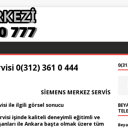
isi 0(312) 361 0 444
0(31
SİEMENS MERKEZ SERVİS
BEYA
TEL
si işinde kaliteli deneyimli eğitimli ve
ışanları ile Ankara başta olmak üzere tüm
Beya