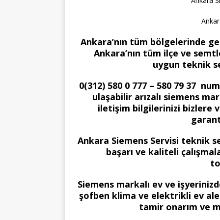
Ankara S
Ankar
Ankara’nın tüm bölgelerinde gel
Ankara’nın tüm ilçe ve semtle
uygun teknik s
0(312) 580 0 777 – 580 79 37 nu
ulaşabilir arızalı siemens mar
iletişim bilgilerinizi bizle
garant
Ankara Siemens Servisi teknik s
başarı ve kaliteli çalışma
to
Siemens markalı ev ve işyerini
şofben klima ve elektrikli ev al
tamir onarım ve m