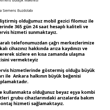
iemens Bulaşık Makinesi
a Siemens Buzdolabı
iştirmiş olduğumuz mobil gezici filomuz ile
rinde 365 gün 24 saat hesaplı kaliteli ve
ervis hizmeti sunmaktayız.
maralı telefonumuzdan çağrı merkezlerimize
kalı cihazınız hakkında arıza kaydınızı ve
re vererek sizlere en kısa zamanda ulaşma
isini vermekteyiz
ervis hizmetlerinde göstermiş olduğu büyük
ları ile Ankara halkının büyük beğenisi
plamaktadır.
zde kullanmakta olduğunuz beyaz eşya kombi
etleri grubu cihazlarınıdaki arızalarda bakım
ontaj hizmeti sağlamaktayız.