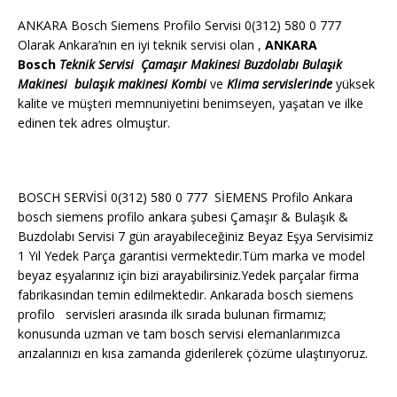
ANKARA Bosch Siemens Profilo Servisi 0(312) 580 0 777
Olarak Ankara’nın en iyi teknik servisi olan ,
ANKARA
Bosch
Teknik Servisi
Çamaşır Makinesi
Buzdolabı
Bulaşık
Makinesi
bulaşık makinesi
Kombi
ve
Klima servislerinde
yüksek
kalite ve müşteri memnuniyetini benimseyen, yaşatan ve ilke
edinen tek adres olmuştur.
BOSCH SERVİSİ 0(312) 580 0 777 SİEMENS Profilo Ankara
bosch siemens profilo ankara şubesi Çamaşır & Bulaşık &
Buzdolabı Servisi 7 gün arayabileceğiniz Beyaz Eşya Servisimiz
1 Yıl Yedek Parça garantisi vermektedir.Tüm marka ve model
beyaz eşyalarınız için bizi arayabilirsiniz.Yedek parçalar firma
fabrikasından temin edilmektedir. Ankarada bosch siemens
profilo servisleri arasında ilk sırada bulunan firmamız;
konusunda uzman ve tam bosch servisi elemanlarımızca
arızalarınızı en kısa zamanda giderilerek çözüme ulaştırıyoruz.