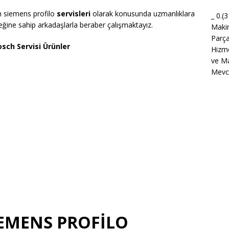
h siemens profilo
servisleri
olarak konusunda uzmanlıklara
_ 0.(
eğine sahip arkadaşlarla beraber çalışmaktayız.
Maki
Parça
sch Servisi Ürünler
Hizme
ve Ma
Mevcu
İEMENS PROFİLO