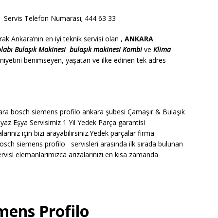
rvis Telefon Numarası; 444 63 33
k Ankara’nın en iyi teknik servisi olan ,
ANKARA
olabı
Bulaşık Makinesi
bulaşık makinesi
Kombi
ve
Klima
iyetini benimseyen, yaşatan ve ilke edinen tek adres
ra bosch siemens profilo ankara şubesi Çamaşır & Bulaşık
yaz Eşya Servisimiz 1 Yıl Yedek Parça garantisi
nız için bizi arayabilirsiniz.Yedek parçalar firma
osch siemens profilo servisleri arasında ilk sırada bulunan
isi elemanlarımızca arızalarınızı en kısa zamanda
mens Profilo