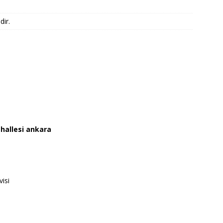
ir.
hallesi ankara
visi