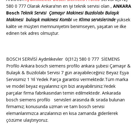
580 0 777 Olarak Ankara’nın en iyi teknik servisi olan ,
ANKARA
Bosch
Teknik Servisi
Çamaşır Makinesi
Buzdolabı
Bulaşık
Makinesi
bulaşık makinesi
Kombi
ve
Klima servislerinde
yüksek
kalite ve müşteri memnuniyetini benimseyen, yaşatan ve ilke
edinen tek adres olmuştur.
BOSCH SERVİSİ Aydınlıkevler 0(312) 580 0 777 SİEMENS
Profilo Ankara bosch siemens profilo ankara şubesi Çamaşır &
Bulaşık & Buzdolabı Servisi 7 gün arayabileceğiniz Beyaz Eşya
Servisimiz 1 Yıl Yedek Parça garantisi vermektedir.Tüm marka
ve model beyaz eşyalarınız için bizi arayabilirsiniz.Yedek
parçalar firma fabrikasından temin edilmektedir. Ankarada
bosch siemens profilo servisleri arasında ilk sırada bulunan
firmamız; konusunda uzman ve tam bosch servisi
elemanlarımızca arızalarınızı en kısa zamanda giderilerek
çözüme ulaştırıyoruz.