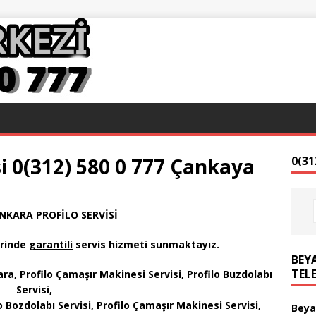
si 0(312) 580 0 777 Çankaya
0(31
ANKARA PROFİLO SERVİSİ
erinde
garantili
servis hizmeti sunmaktayız
.
BEYA
TEL
a, Profilo Çamaşır Makinesi Servisi, Profilo Buzdolabı
Servisi,
lo Bozdolabı Servisi, Profilo Çamaşır Makinesi Servisi,
Beya