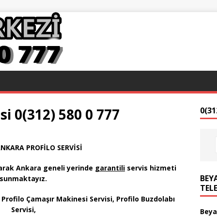
si 0(312) 580 0 777
0(31
ANKARA PROFİLO SERVİSİ
arak
Ankara geneli yerinde
garantili
servis hizmeti
BEYA
sunmaktayız
.
TEL
 Profilo Çamaşır Makinesi Servisi, Profilo Buzdolabı
Servisi,
Beya