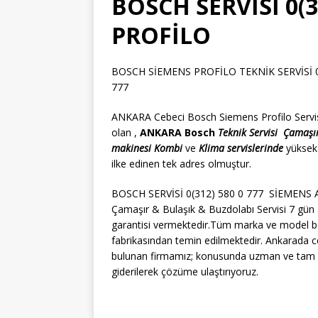
BOSCH SERVİSİ 0(3
PROFİLO
BOSCH SİEMENS PROFİLO TEKNİK SERVİSİ 0(3
777
ANKARA Cebeci Bosch Siemens Profilo Servisi 
olan ,
ANKARA Bosch
Teknik Servisi
Çamaşı
makinesi
Kombi
ve
Klima servislerinde
yüksek
ilke edinen tek adres olmuştur.
BOSCH SERVİSİ 0(312) 580 0 777 SİEMENS AL
Çamaşır & Bulaşık & Buzdolabı Servisi 7 gün 
garantisi vermektedir.Tüm marka ve model beya
fabrikasından temin edilmektedir. Ankarada ce
bulunan firmamız; konusunda uzman ve tam bo
giderilerek çözüme ulaştırıyoruz.