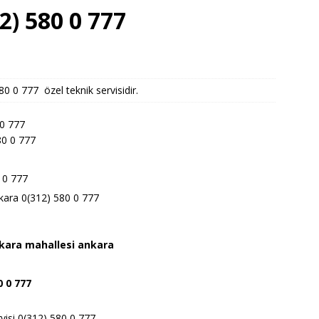
2) 580 0 777
 0 777 özel teknik servisidir.
 0 777
80 0 777
 0 777
nkara 0(312) 580 0 777
nkara
mahallesi ankara
0 0 777
visi 0(312) 580 0 777