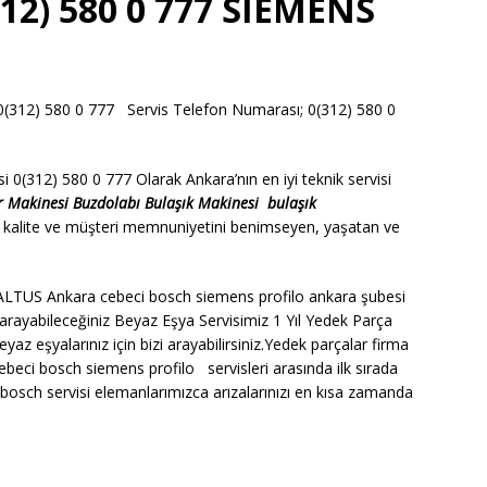
12) 580 0 777 SİEMENS
12) 580 0 777 Servis Telefon Numarası; 0(312) 580 0
0(312) 580 0 777 Olarak Ankara’nın en iyi teknik servisi
r Makinesi
Buzdolabı
Bulaşık Makinesi
bulaşık
 kalite ve müşteri memnuniyetini benimseyen, yaşatan ve
TUS Ankara cebeci bosch siemens profilo ankara şubesi
arayabileceğiniz Beyaz Eşya Servisimiz 1 Yıl Yedek Parça
z eşyalarınız için bizi arayabilirsiniz.Yedek parçalar firma
beci bosch siemens profilo servisleri arasında ilk sırada
sch servisi elemanlarımızca arızalarınızı en kısa zamanda