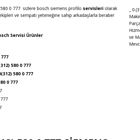
 580 0 777 sizlere bosch siemens profilo
servisleri
olarak
_ 0.(
kipleri ve sempati yeteneğine sahip arkadaşlarla beraber
Maki
Parça
Hizme
sch Servisi Ürünler
ve Ma
Mevcu
 777
(312) 580 0 777
 0(312) 580 0 777
580 0 777
7
 777
7