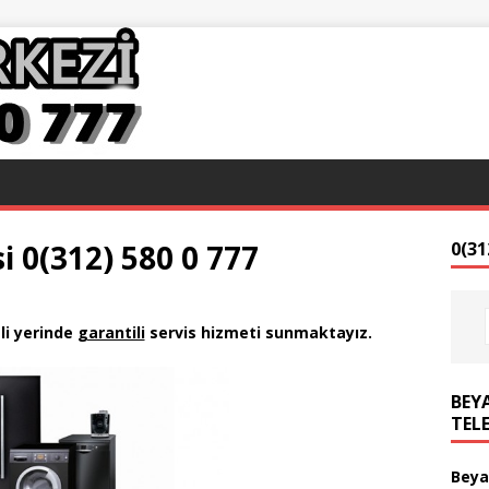
i 0(312) 580 0 777
0(31
li yerinde
garantili
servis hizmeti sunmaktayız
.
BEYA
TEL
Beya