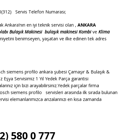
312) Servis Telefon Numarası;
nkara’nın en iyi teknik servisi olan ,
ANKARA
olabı
Bulaşık Makinesi
bulaşık makinesi
Kombi
ve
Klima
iyetini benimseyen, yaşatan ve ilke edinen tek adres
h siemens profilo ankara şubesi Çamaşır & Bulaşık &
z Eşya Servisimiz 1 Yıl Yedek Parça garantisi
nız için bizi arayabilirsiniz.Yedek parçalar firma
osch siemens profilo servisleri arasında ilk sırada bulunan
isi elemanlarımızca arızalarınızı en kısa zamanda
2) 580 0 777