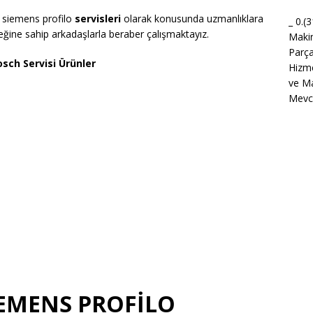
 siemens profilo
servisleri
olarak konusunda uzmanlıklara
_ 0.(
eğine sahip arkadaşlarla beraber çalışmaktayız.
Maki
Parça
sch Servisi Ürünler
Hizme
ve Ma
Mevcu
İEMENS PROFİLO