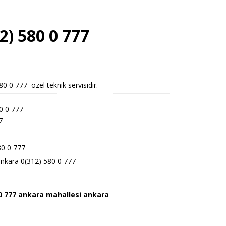
2) 580 0 777
 0 777 özel teknik servisidir.
0 0 777
7
80 0 777
ankara 0(312) 580 0 777
0 777 ankara
mahallesi ankara
7