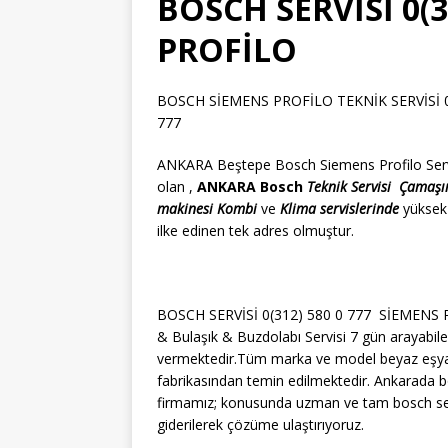
BOSCH SERVİSİ 0(3
PROFİLO
BOSCH SİEMENS PROFİLO TEKNİK SERVİSİ 0(3
777
ANKARA Beştepe Bosch Siemens Profilo Servisi
olan ,
ANKARA Bosch
Teknik Servisi
Çamaşı
makinesi
Kombi
ve
Klima servislerinde
yüksek
ilke edinen tek adres olmuştur.
BOSCH SERVİSİ 0(312) 580 0 777 SİEMENS Pr
& Bulaşık & Buzdolabı Servisi 7 gün arayabile
vermektedir.Tüm marka ve model beyaz eşyaları
fabrikasından temin edilmektedir. Ankarada b
firmamız; konusunda uzman ve tam bosch serv
giderilerek çözüme ulaştırıyoruz.