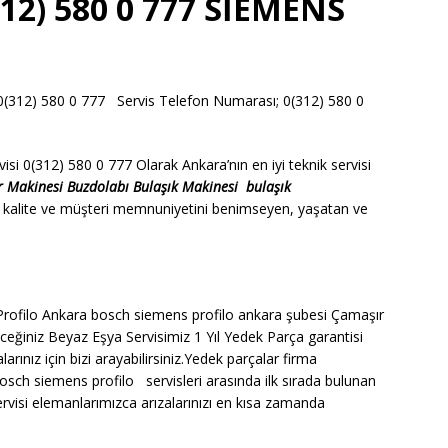
12) 580 0 777 SİEMENS
12) 580 0 777 Servis Telefon Numarası; 0(312) 580 0
 0(312) 580 0 777 Olarak Ankara’nın en iyi teknik servisi
r Makinesi
Buzdolabı
Bulaşık Makinesi
bulaşık
 kalite ve müşteri memnuniyetini benimseyen, yaşatan ve
ofilo Ankara bosch siemens profilo ankara şubesi Çamaşır
ceğiniz Beyaz Eşya Servisimiz 1 Yıl Yedek Parça garantisi
nız için bizi arayabilirsiniz.Yedek parçalar firma
osch siemens profilo servisleri arasında ilk sırada bulunan
isi elemanlarımızca arızalarınızı en kısa zamanda