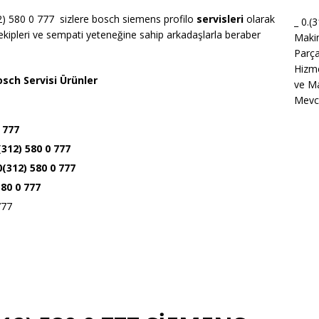
) 580 0 777 sizlere bosch siemens profilo
servisleri
olarak
_ 0.(
kipleri ve sempati yeteneğine sahip arkadaşlarla beraber
Maki
Parça
Hizme
sch Servisi Ürünler
ve Ma
Mevcu
 777
(312) 580 0 777
 0(312) 580 0 777
580 0 777
777