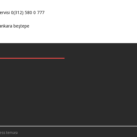
rvisi 0(312) 580 0 777
 ankara beştepe
ess teması