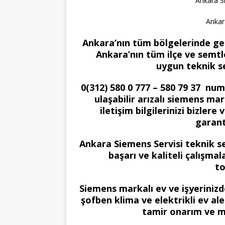
Ankara S
Ankar
Ankara’nın tüm bölgelerinde gel
Ankara’nın tüm ilçe ve semtle
uygun teknik s
0(312) 580 0 777 – 580 79 37 nu
ulaşabilir arızalı siemens mar
iletişim bilgilerinizi bizle
garant
Ankara Siemens Servisi teknik s
başarı ve kaliteli çalışma
to
Siemens markalı ev ve işyerini
şofben klima ve elektrikli ev al
tamir onarım ve m