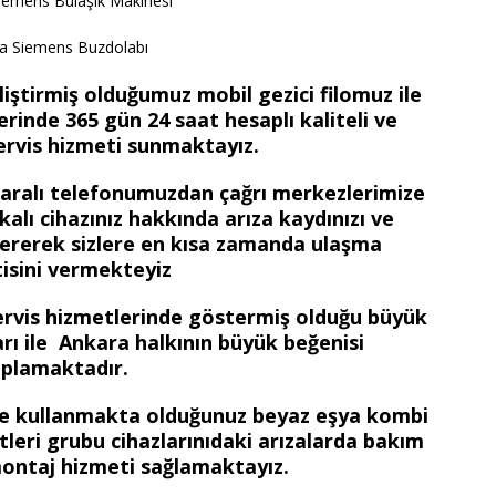
iemens Bulaşık Makinesi
a Siemens Buzdolabı
iştirmiş olduğumuz mobil gezici filomuz ile
rinde 365 gün 24 saat hesaplı kaliteli ve
ervis hizmeti sunmaktayız.
maralı telefonumuzdan çağrı merkezlerimize
kalı cihazınız hakkında arıza kaydınızı ve
re vererek sizlere en kısa zamanda ulaşma
isini vermekteyiz
ervis hizmetlerinde göstermiş olduğu büyük
ları ile Ankara halkının büyük beğenisi
plamaktadır.
zde kullanmakta olduğunuz beyaz eşya kombi
etleri grubu cihazlarınıdaki arızalarda bakım
ontaj hizmeti sağlamaktayız.