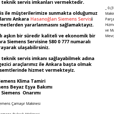
i teknik servis imkanları vermektedir.
_ 0.(
is ile müşterilerimize sunmakta olduğumuz
Maki
ılarını Ankara
Hasanoğlan Siemens Servis
i
Parça
zmetlerden yararlanmasını sağlamaktayız.
Hizme
ve Ma
ı aşkın bir süredir kaliteli ve ekonomik bir
Mevcu
ra Siemens Servisine 580 0 777 numaralı
ayarak ulaşabilirsiniz.
ir teknik servis imkanı sağlayabilmek adına
ezici araçlarımız ile Ankara başta olmak
 semtlerinde hizmet vermekteyiz.
iemens Klima Tamiri
ens Beyaz Eşya Bakımı
 Siemens Onarımı
iemens Çamaşır Makinesi