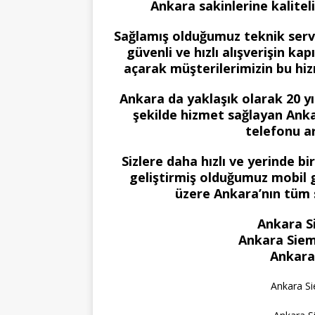
Ankara sakinlerine kalitel
Sağlamış olduğumuz teknik serv
güvenli ve hızlı alışverişin kap
açarak müşterilerimizin bu hi
Ankara da yaklaşık olarak 20 yıl
şekilde hizmet sağlayan Anka
telefonu ar
Sizlere daha hızlı ve yerinde b
geliştirmiş olduğumuz mobil g
üzere Ankara’nın tüm
Ankara S
Ankara Siem
Ankara
Ankara S