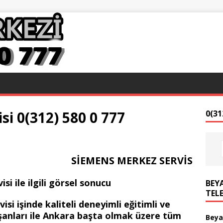
si 0(312) 580 0 777
0(31
SİEMENS MERKEZ SERVİS
BEYA
TEL
si işinde kaliteli deneyimli eğitimli ve
ışanları ile Ankara başta olmak üzere tüm
Beya