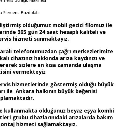
iemens Bulaşık Makinesi
a Siemens Buzdolabı
iştirmiş olduğumuz mobil gezici filomuz ile
rinde 365 gün 24 saat hesaplı kaliteli ve
ervis hizmeti sunmaktayız.
maralı telefonumuzdan çağrı merkezlerimize
kalı cihazınız hakkında arıza kaydınızı ve
re vererek sizlere en kısa zamanda ulaşma
isini vermekteyiz
ervis hizmetlerinde göstermiş olduğu büyük
ları ile Ankara halkının büyük beğenisi
plamaktadır.
zde kullanmakta olduğunuz beyaz eşya kombi
etleri grubu cihazlarınıdaki arızalarda bakım
ontaj hizmeti sağlamaktayız.