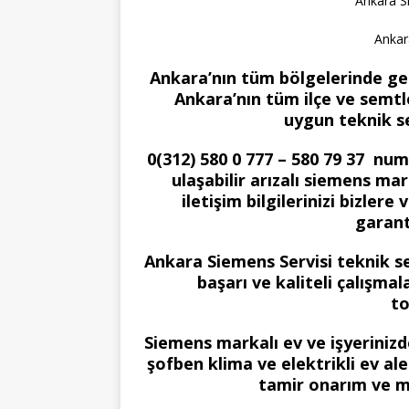
Ankara S
Ankar
Ankara’nın tüm bölgelerinde gel
Ankara’nın tüm ilçe ve semtle
uygun teknik s
0(312) 580 0 777 – 580 79 37 nu
ulaşabilir arızalı siemens mar
iletişim bilgilerinizi bizle
garant
Ankara Siemens Servisi teknik s
başarı ve kaliteli çalışma
to
Siemens markalı ev ve işyerini
şofben klima ve elektrikli ev al
tamir onarım ve m