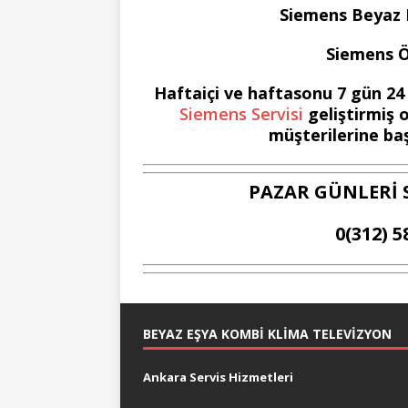
Siemens Beyaz Eş
Siemens Öz
Haftaiçi ve haftasonu 7 gün 24
Siemens Servisi
geliştirmiş o
müşterilerine baş
PAZAR GÜNLERİ 
0(312) 5
BEYAZ EŞYA KOMBI KLIMA TELEVIZYON
Ankara Servis Hizmetleri