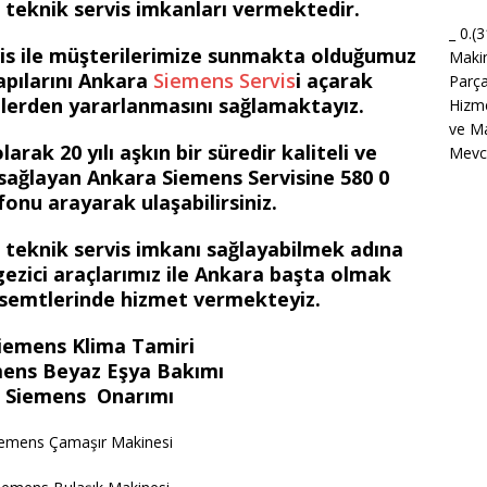
i teknik servis imkanları vermektedir.
_ 0.(
is ile müşterilerimize sunmakta olduğumuz
Maki
kapılarını Ankara
Siemens Servis
i açarak
Parça
tlerden yararlanmasını sağlamaktayız.
Hizme
ve Ma
arak 20 yılı aşkın bir süredir kaliteli ve
Mevcu
sağlayan Ankara Siemens Servisine 580 0
onu arayarak ulaşabilirsiniz.
ir teknik servis imkanı sağlayabilmek adına
ezici araçlarımız ile Ankara başta olmak
 semtlerinde hizmet vermekteyiz.
iemens Klima Tamiri
ens Beyaz Eşya Bakımı
 Siemens Onarımı
iemens Çamaşır Makinesi