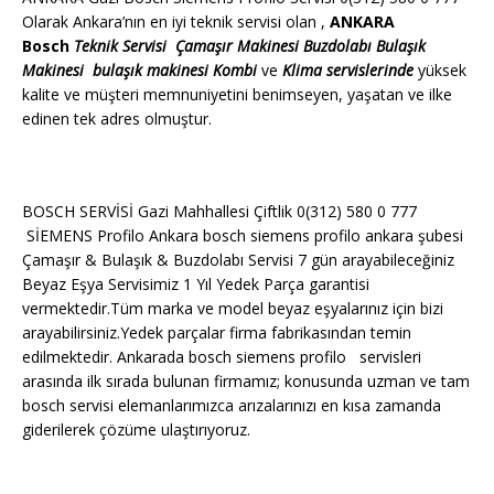
Olarak Ankara’nın en iyi teknik servisi olan ,
ANKARA
Bosch
Teknik Servisi
Çamaşır Makinesi
Buzdolabı
Bulaşık
Makinesi
bulaşık makinesi
Kombi
ve
Klima servislerinde
yüksek
kalite ve müşteri memnuniyetini benimseyen, yaşatan ve ilke
edinen tek adres olmuştur.
BOSCH SERVİSİ Gazi Mahhallesi Çiftlik 0(312) 580 0 777
SİEMENS Profilo Ankara bosch siemens profilo ankara şubesi
Çamaşır & Bulaşık & Buzdolabı Servisi 7 gün arayabileceğiniz
Beyaz Eşya Servisimiz 1 Yıl Yedek Parça garantisi
vermektedir.Tüm marka ve model beyaz eşyalarınız için bizi
arayabilirsiniz.Yedek parçalar firma fabrikasından temin
edilmektedir. Ankarada bosch siemens profilo servisleri
arasında ilk sırada bulunan firmamız; konusunda uzman ve tam
bosch servisi elemanlarımızca arızalarınızı en kısa zamanda
giderilerek çözüme ulaştırıyoruz.