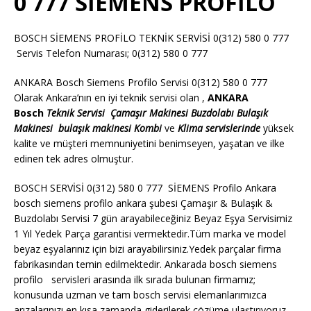
0 777 SİEMENS PROFİLO
BOSCH SİEMENS PROFİLO TEKNİK SERVİSİ 0(312) 580 0 777
Servis Telefon Numarası; 0(312) 580 0 777
ANKARA Bosch Siemens Profilo Servisi 0(312) 580 0 777
Olarak Ankara’nın en iyi teknik servisi olan ,
ANKARA
Bosch
Teknik Servisi
Çamaşır Makinesi
Buzdolabı
Bulaşık
Makinesi
bulaşık makinesi
Kombi
ve
Klima servislerinde
yüksek
kalite ve müşteri memnuniyetini benimseyen, yaşatan ve ilke
edinen tek adres olmuştur.
BOSCH SERVİSİ 0(312) 580 0 777 SİEMENS Profilo Ankara
bosch siemens profilo ankara şubesi Çamaşır & Bulaşık &
Buzdolabı Servisi 7 gün arayabileceğiniz Beyaz Eşya Servisimiz
1 Yıl Yedek Parça garantisi vermektedir.Tüm marka ve model
beyaz eşyalarınız için bizi arayabilirsiniz.Yedek parçalar firma
fabrikasından temin edilmektedir. Ankarada bosch siemens
profilo servisleri arasında ilk sırada bulunan firmamız;
konusunda uzman ve tam bosch servisi elemanlarımızca
arızalarınızı en kısa zamanda giderilerek çözüme ulaştırıyoruz.