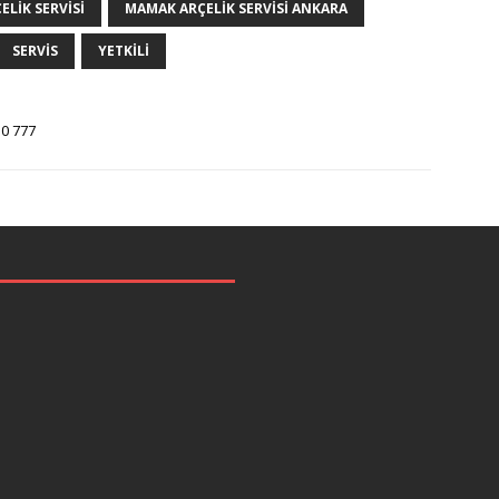
LIK SERVISI
MAMAK ARÇELIK SERVISI ANKARA
SERVIS
YETKILI
 0 777