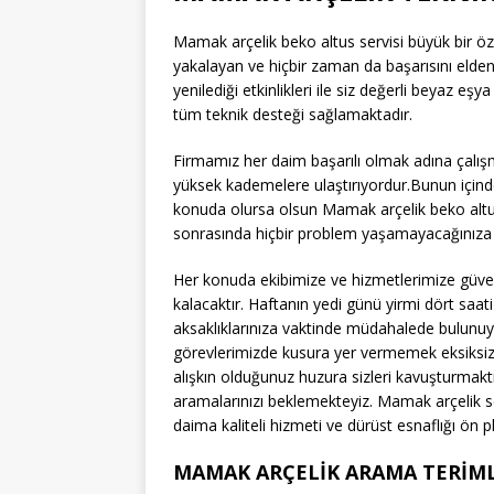
Mamak arçelik beko altus servisi büyük bir öze
yakalayan ve hiçbir zaman da başarısını elden
yenilediği etkinlikleri ile siz değerli beyaz e
tüm teknik desteği sağlamaktadır.
Firmamız her daim başarılı olmak adına çalışmal
yüksek kademelere ulaştırıyordur.Bunun içinde
konuda olursa olsun Mamak arçelik beko altus 
sonrasında hiçbir problem yaşamayacağınıza
Her konuda ekibimize ve hizmetlerimize güv
kalacaktır. Haftanın yedi günü yirmi dört saa
aksaklıklarınıza vaktinde müdahalede bulunuy
görevlerimizde kusura yer vermemek eksiksiz
alışkın olduğunuz huzura sizleri kavuşturma
aramalarınızı beklemekteyiz. Mamak arçelik s
daima kaliteli hizmeti ve dürüst esnaflığı ön p
MAMAK ARÇELİK ARAMA TERİML