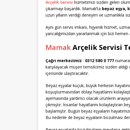
Arçelik Servisi
hizmetimizi sizden gelen oluml
çıkarmayı başardık. Mamak’ta
beyaz eşya, 
uzun yılların verdiği deneyim ve uzmanlıkla si
Aynı gün servis imkanı, hijyenik hizmet, uzman
yarıcalığımızdan yararlanmak için bizi hemen 
Mamak
Arçelik Servisi 
Çağrı merkezimiz
:
0312 580 0 777
numaralı
karşılayacak müşeri temsilcimiz sizden aldığı ö
içerisinde ulaştıracaktır.
Beyaz eşyalar küçük, büyük herkesin hayatında
koşuşturmasından dolayı hayatlarını kolaylaş
ayırmasında yardımcı olacak ürünlerin arayı
çıkmıştır. İnsanlar hayatlarını kolaylaştıran 
başlamıştır. Bugün beyaz eşyaların hayatımız
Bu nedenle de beyaz eşyaların bozulması dem
Beyaz eşyalarda bozulmaların meydana gelmes