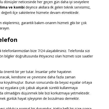
u dönüşler neticesinde her geçen gün daha iyi seviyelere
klima ve kombi
deyince akıllara ilk gelen teknik servisimiz,
z değerli ilçe sakinlerine hizmete devam etmektedir.
 ekiplerimiz, garantili bakım-onarım hizmeti gibi bir çok
arayın.
Telefon
 telefonlarımızdan bize 7/24 ulaşabilirsiniz. Telefonda sizi
n bilgiler doğrultusunda ihtiyacınız olan hizmeti size saatler
 önemli bir yer tutar. İnsanlar şehir hayatının
tıracak, kendisine ve çevresine daha fazla zaman
şına koyulmuştur. Bunun sonucunda da beyaz eşyalar ortaya
beyaz eşyalara çok çabuk alışarak sürekli kullanmaya
da olmadığını düşünmek bile bizi korkutmaya yetmektedir.
ek günlük hayat işleyişinin de bozulması demektir.
i oldukça normal bir durumdur. Hatta belli bir süre sonra