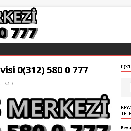
isi 0(312) 580 0 777
0(31
d
0
BEYA
TEL
Beya