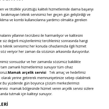
n ve titizlikle yürüttüğü kaliteli hizmetlerinde daima başarıyı
 bırakmayan teknik servisimiz her geçen gün geliştirdiği ve
şya klima ve kombi kullanıcılarına yardımcı olmakta gereken
arını yıllarının tecrübesi ile harmanlıyor ve kalitesini
 siz değerli müşterilerimiz tercihleriniz sonrasında hangi
teknik servisimiz her konuda cihazlarınızla ilgili hizmet
 söz veriyor her zaman da sözünün arkasında duruyordur.
enimiz sonsuzdur ve her zamanda sözümüz bakilikte
ti tam zamanlı hizmetlerimizi sunuyor tüm cihaz
oruz.
Mamak arçelik servisi
Tek amaç ve hedefimiz
 olarak yerine getirerek memnuniyetinize sebep olabilmek
ktır.Bu yüzdende gün boyunca çözüm merkezlerimizi
ervisi mamak bölgesinde hizmet veren arçelik servisi sizlere
landa tutmak için kaliteyi sunuyor.
ERİ