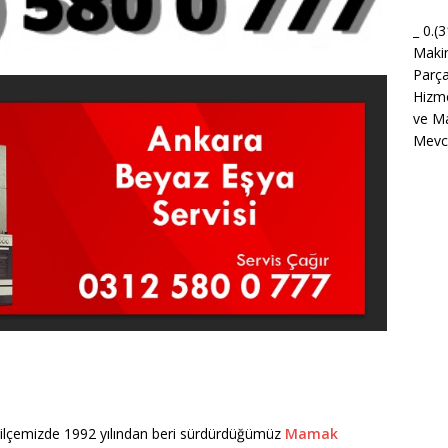
_ 0.(
Maki
Parça
Hizme
ve Ma
Mevcu
 ilçemizde 1992 yılından beri sürdürdüğümüz
Mamak